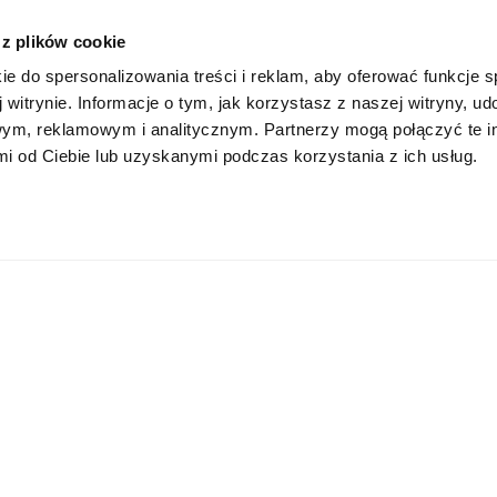
 z plików cookie
ie do spersonalizowania treści i reklam, aby oferować funkcje 
drauliczny – budowa i
DHB na eRobocze SHOW 
 witrynie. Informacje o tym, jak korzystasz z naszej witryny, u
działania
ym, reklamowym i analitycznym. Partnerzy mogą połączyć te i
W dniach 30-31 maja 2025 Lub
 od Ciebie lub uzyskanymi podczas korzystania z ich usług.
Kujawski ponownie stał się c
rauliczny, często określany
branży maszyn roboczych za s
młota wyburzeniowego, to
edycji targów eRobocze SHOW
ie, które fundamentalnie
To najwi...
ałciło metody pracy w branży
e...