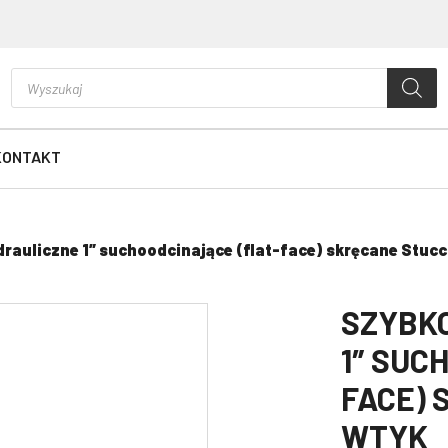
Wyszukiwarka
produktów
KONTAKT
rauliczne 1″ suchoodcinające (flat-face) skręcane Stucc
SZYBK
1″ SUC
FACE) 
WTYK