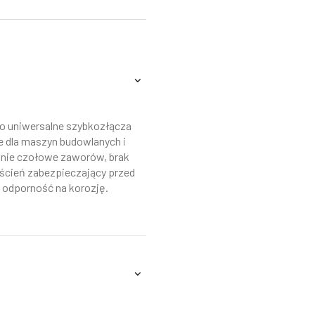
to uniwersalne szybkozłącza
e dla maszyn budowlanych i
hnie czołowe zaworów, brak
rścień zabezpieczający przed
, odporność na korozję.