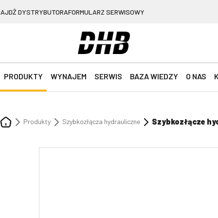
NAJDŹ DYSTRYBUTORA
FORMULARZ SERWISOWY
PRODUKTY
WYNAJEM
SERWIS
BAZA WIEDZY
O NAS
Szybkozłącze hyd
Produkty
Szybkozłącza hydrauliczne