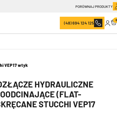
PORÓWNAJ PRODUKTY
(48) 694 124 125
hi VEP17 wtyk
OZŁĄCZE HYDRAULICZNE
HOODCINAJĄCE (FLAT-
SKRĘCANE STUCCHI VEP17