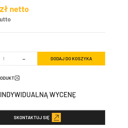
zł
netto
utto
ość
–
DODAJ DO KOSZYKA
zybkozłącze
drauliczne
RODUKT
uchoodcinające
lat-
 INDYWIDUALNĄ WYCENĘ
ce)
kręcane
tucchi
EP17
SKONTAKTUJ SIĘ
tyk