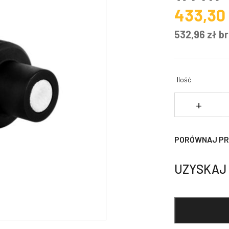
433,30
532,96
zł
br
Ilość
il
+
S
hy
1"
PORÓWNAJ P
s
(f
UZYSKAJ
fa
s
S
V
w