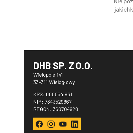
Nie poz
jakich
DHB SP. Z O.O.
Wielopole 141
33-311 Wielogłowy
KRS: 0000541931
NIP: 7343529867
REGON: 360704920