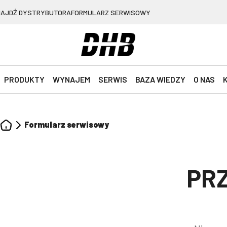
NAJDŹ DYSTRYBUTORA
FORMULARZ SERWISOWY
PRODUKTY
WYNAJEM
SERWIS
BAZA WIEDZY
O NAS
Formularz serwisowy
PRZ