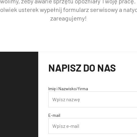
wolimy, żeby awarie sprzętu opóźniały Twoję pracę.
kolwiek usterek wypełnij formularz serwisowy a naty
zareagujemy!
NAPISZ DO NAS
Imię i Nazwisko/firma
E-mail