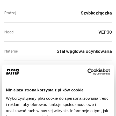
Szybkozłączka
Rodzaj
VEP30
Model
Stal węglowa ocynkowana
Materiał
1.1/2"
Rozmiar
Dwukierunkowe
Kierunek
Niniejsza strona korzysta z plików cookie
Wykorzystujemy pliki cookie do spersonalizowania treści
i reklam, aby oferować funkcje społecznościowe i
400 bar
Ciśnienie robocze
analizować ruch w naszej witrynie. Informacje o tym, jak