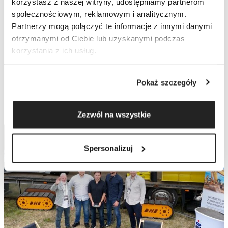
korzystasz z naszej witryny, udostępniamy partnerom
społecznościowym, reklamowym i analitycznym.
Partnerzy mogą połączyć te informacje z innymi danymi
otrzymanymi od Ciebie lub uzyskanymi podczas
BAZA
korzystania z ich usług.
WIEDZY
Pokaż szczegóły
ZOBACZ WIĘCEJ
Zezwól na wszystkie
Spersonalizuj