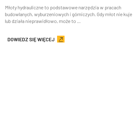
Młoty hydrauliczne to podstawowe narzędzia w pracach
budowlanych, wyburzeniowych i górniczych. Gdy młot nie kuje
lub działa nieprawidłowo, może to ...
DOWIEDZ SIĘ WIĘCEJ
Zobacz więcej
DHB
Adres: Wielopole 141
33-311 Wielogłowy
Dział sprzedaży:
+48 694 124 125