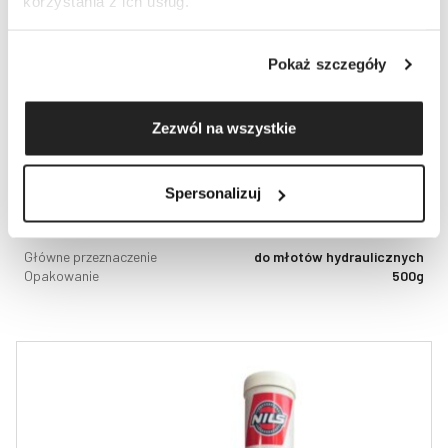
korzystania z ich usług.
Pokaż szczegóły
NILS Meisselpaste 500g pasta miedziana smar do
Zezwól na wszystkie
młotów hydraulicznych
60
zł
netto
Spersonalizuj
73,80
zł
brutto
Główne przeznaczenie
do młotów hydraulicznych
Opakowanie
500g