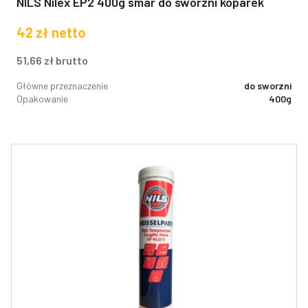
NILS Nilex EP2 400g smar do sworzni koparek
42
zł
netto
51,66
zł
brutto
Główne przeznaczenie
do sworzni
Opakowanie
400g