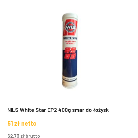
NILS White Star EP2 400g smar do łożysk
51
zł
netto
62,73
zł
brutto