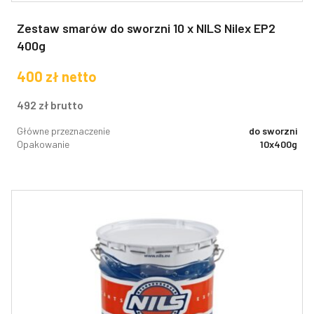
Zestaw smarów do sworzni 10 x NILS Nilex EP2
400g
400
zł
netto
492
zł
brutto
Główne przeznaczenie
do sworzni
Opakowanie
10x400g