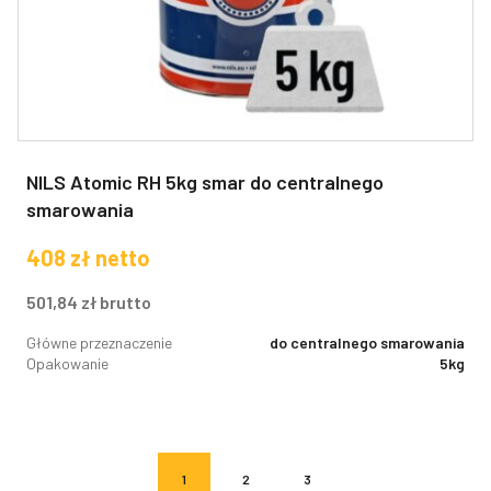
NILS Atomic RH 5kg smar do centralnego
smarowania
408
zł
netto
501,84
zł
brutto
Główne przeznaczenie
do centralnego smarowania
Opakowanie
5kg
1
2
3