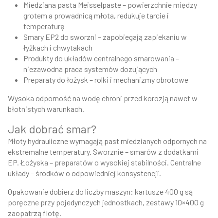
Miedziana pasta Meisselpaste – powierzchnie między
grotem a prowadnicą młota, redukuje tarcie i
temperaturę
Smary EP2 do sworzni – zapobiegają zapiekaniu w
łyżkach i chwytakach
Produkty do układów centralnego smarowania –
niezawodna praca systemów dozujących
Preparaty do łożysk – rolki i mechanizmy obrotowe
Wysoka odporność na wodę chroni przed korozją nawet w
błotnistych warunkach.
Jak dobrać smar?
Młoty hydrauliczne wymagają past miedzianych odpornych na
ekstremalne temperatury. Sworznie – smarów z dodatkami
EP. Łożyska – preparatów o wysokiej stabilności. Centralne
układy – środków o odpowiedniej konsystencji.
Opakowanie dobierz do liczby maszyn: kartusze 400 g są
poręczne przy pojedynczych jednostkach, zestawy 10×400 g
zaopatrzą flotę.