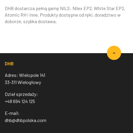
DHB dostarcza pełną gamę NILS: Nilex EP2, White Star EP2,
Atomic RH i inne. Produkty dostępne od ręki, doradztwo w
doborze, szybka dostawa.
DHB
Adres: Wielopole 141
33-311 Wielogłowy
Dział sprzedaży:
+48 694 124 125
E-mail:
dhb@dhbpolska.com