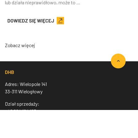
lub działa nieprawidłowo, może to ...
DOWIEDZ SIĘ WIĘCEJ
Zobacz więcej
DHB
Adres: Wielopole 141
33-311 Wielogłowy
Dział sprzedaży:
+48 694 124 125
E-mail:
dhb@dhbpolska.com