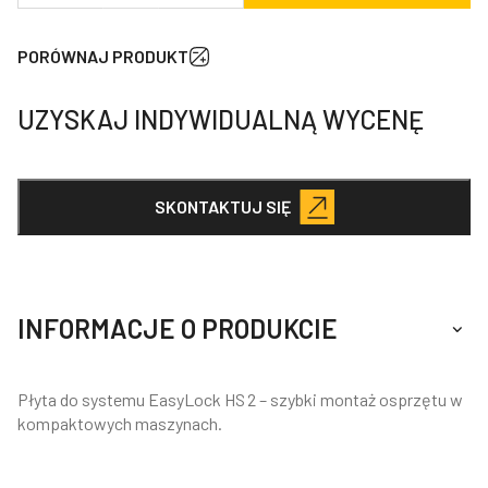
adaptacyjna
Wacker-
PORÓWNAJ PRODUKT
Neuson
EasyLock
UZYSKAJ INDYWIDUALNĄ WYCENĘ
HS
2
SKONTAKTUJ SIĘ
INFORMACJE O PRODUKCIE
Płyta do systemu EasyLock HS 2 – szybki montaż osprzętu w
kompaktowych maszynach.