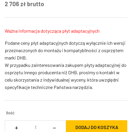
2 706
zł
brutto
Ważna informacja dotycząca płyt adaptacyjnych
Podane ceny płyt adaptacyjnych dotyczą wyłącznie ich wersji
przeznaczonych do montażu i kompatybilności z osprzętem
marki DHB.
W przypadku zainteresowania zakupem płyty adaptacyjnej do
osprzętu innego producenta niż DHB, prosimy o kontakt w
celu skorzystania z indywidualnej wyceny, która uwzględni
specyfikacje techniczne Państwa narzędzia.
Ilość
ilość
+
–
DODAJ DO KOSZYKA
Płyta