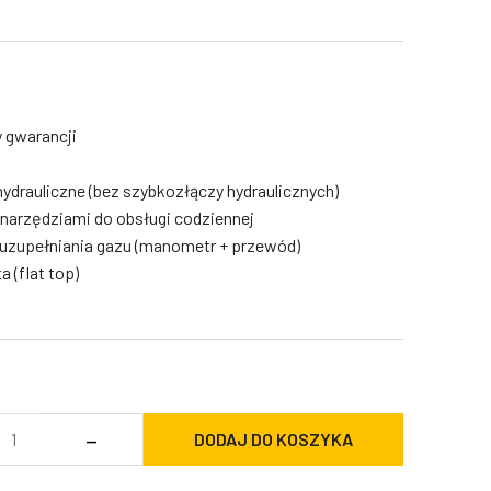
y gwarancji
ydrauliczne (bez szybkozłączy hydraulicznych)
 narzędziami do obsługi codziennej
uzupełniania gazu (manometr + przewód)
a (flat top)
ość
–
DODAJ DO KOSZYKA
łot
drauliczny