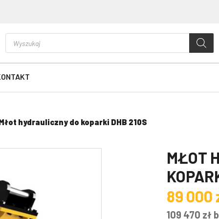
Wyszukiwarka
produktów
KONTAKT
Młot hydrauliczny do koparki DHB 210S
MŁOT 
KOPARK
89 000
109 470
zł
b