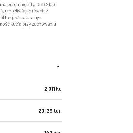
imo ogromnej siły, DHB 210S
eń, umożliwiając również
l ten jest naturalnym
jność kucia przy zachowaniu
2 011 kg
20-29 ton
140 mm