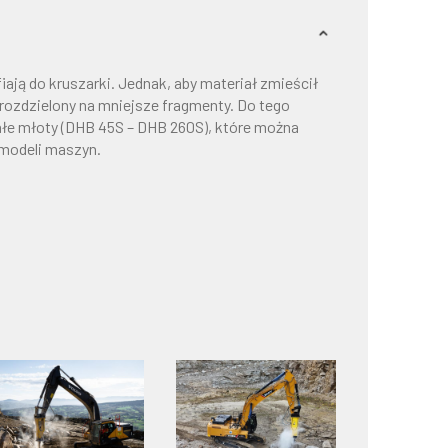
iają do kruszarki. Jednak, aby materiał zmieścił
ć rozdzielony na mniejsze fragmenty. Do tego
 małe młoty (DHB 45S – DHB 260S), które można
modeli maszyn.