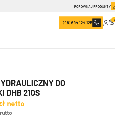
PORÓWNAJ PRODUKTY
(48) 694 124 125
HYDRAULICZNY DO
I DHB 210S
zł
netto
rutto