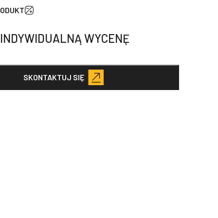
o
RODUKT
oparki
HB
 INDYWIDUALNĄ WYCENĘ
10S
SKONTAKTUJ SIĘ