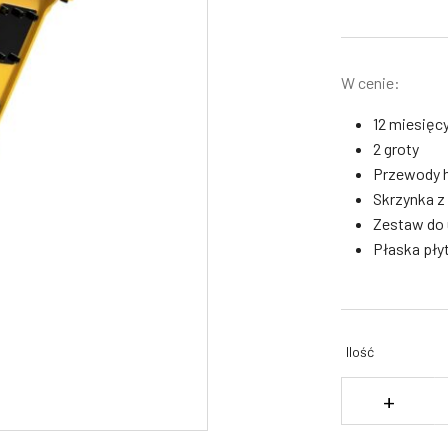
W cenie:
12 miesięc
2 groty
Przewody h
Skrzynka z
Zestaw do 
Płaska płyt
Ilość
il
+
M
hy