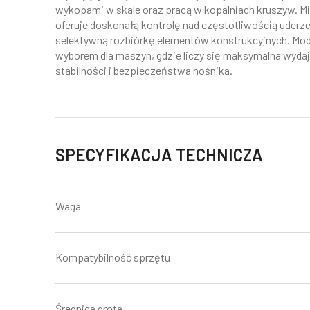
wykopami w skale oraz pracą w kopalniach kruszyw. M
oferuje doskonałą kontrolę nad częstotliwością uderz
selektywną rozbiórkę elementów konstrukcyjnych. Mode
wyborem dla maszyn, gdzie liczy się maksymalna wyda
stabilności i bezpieczeństwa nośnika.
SPECYFIKACJA TECHNICZA
Waga
Kompatybilność sprzętu
Średnica grota