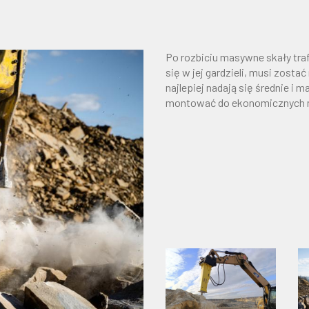
Po rozbiciu masywne skały traf
się w jej gardzieli, musi zosta
najlepiej nadają się średnie i
montować do ekonomicznych 