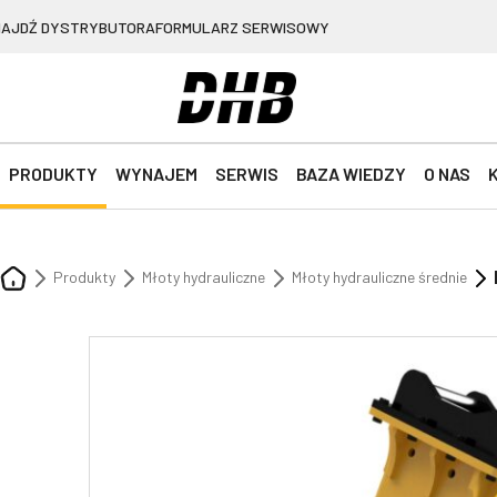
NAJDŹ DYSTRYBUTORA
FORMULARZ SERWISOWY
PRODUKTY
WYNAJEM
SERWIS
BAZA WIEDZY
O NAS
Produkty
Młoty hydrauliczne
Młoty hydrauliczne średnie