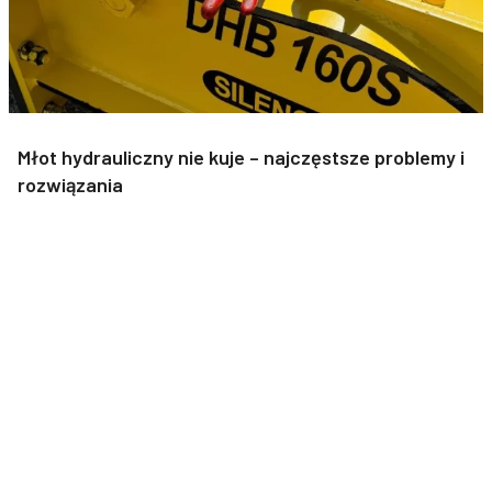
Młot hydrauliczny nie kuje – najczęstsze problemy i
rozwiązania
Młoty hydrauliczne to podstawowe narzędzia w pracach
budowlanych, wyburzeniowych i górniczych. Gdy młot nie kuje
lub działa nieprawidłowo, może to ...
DOWIEDZ SIĘ WIĘCEJ
Zobacz więcej