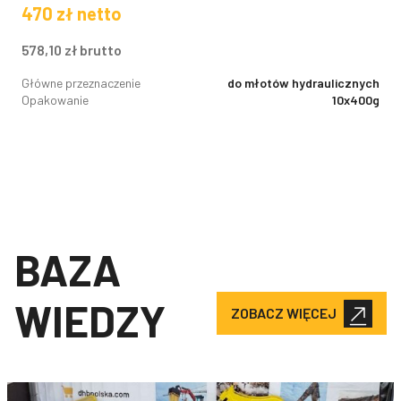
470
zł
netto
578,10
zł
brutto
Główne przeznaczenie
do młotów hydraulicznych
Opakowanie
10x400g
BAZA
WIEDZY
ZOBACZ WIĘCEJ