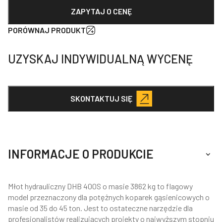
ZAPYTAJ O CENĘ
PORÓWNAJ PRODUKT
UZYSKAJ INDYWIDUALNĄ WYCENĘ
SKONTAKTUJ SIĘ
INFORMACJE O PRODUKCIE
Młot hydrauliczny DHB 400S o masie 3862 kg to flagowy
model przeznaczony dla potężnych koparek gąsienicowych o
masie od 35 do 45 ton. Jest to ostateczne narzędzie dla
profesjonalistów realizujących projekty o najwyższym stopniu