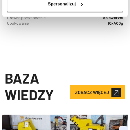
Spersonalizuj
492
zł
brutto
Główne przeznaczenie
do sworzni
Opakowanie
10x400g
BAZA
WIEDZY
ZOBACZ WIĘCEJ