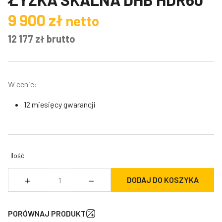
9 900
zł
netto
12 177
zł
brutto
W cenie:
12 miesięcy gwarancji
Ilość
ilość
+
–
DODAJ DO KOSZYKA
Łyżka
skalna
DHB
PORÓWNAJ PRODUKT
HDR60