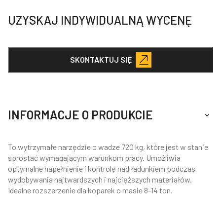
UZYSKAJ INDYWIDUALNĄ WYCENĘ
SKONTAKTUJ SIĘ
INFORMACJE O PRODUKCIE
To wytrzymałe narzędzie o wadze 720 kg, które jest w stanie
sprostać wymagającym warunkom pracy. Umożliwia
optymalne napełnienie i kontrolę nad ładunkiem podczas
wydobywania najtwardszych i najcięższych materiałów.
Idealne rozszerzenie dla koparek o masie 8-14 ton.