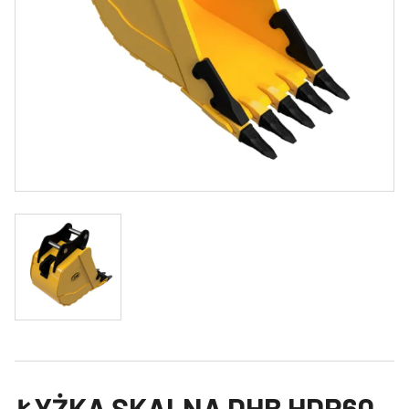
ŁYŻKA SKALNA DHB HDR60