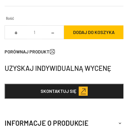
Ilość
ilość
+
–
DODAJ DO KOSZYKA
Grot
dla
młota
PORÓWNAJ PRODUKT
hydraulicznego
DHB
UZYSKAJ INDYWIDUALNĄ WYCENĘ
160S
SKONTAKTUJ SIĘ
INFORMACJE O PRODUKCIE