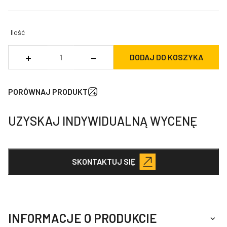
Ilość
ilość
+
–
DODAJ DO KOSZYKA
Grot
dla
młota
PORÓWNAJ PRODUKT
hydraulicznego
DHB
UZYSKAJ INDYWIDUALNĄ WYCENĘ
15S
SKONTAKTUJ SIĘ
INFORMACJE O PRODUKCIE