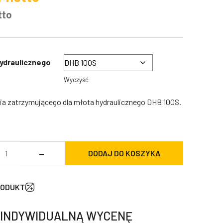
tto
ydraulicznego
Wyczyść
ia zatrzymującego dla młota hydraulicznego DHB 100S.
ość
–
DODAJ DO KOSZYKA
lokada
worznia
atrzymującego
RODUKT
a
łota
 INDYWIDUALNĄ WYCENĘ
ydraulicznego