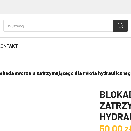
Wyszukiwarka
produktów
KONTAKT
okada sworznia zatrzymującego dla młota hydrauliczne
BLOKA
ZATRZ
HYDRA
50,00 z