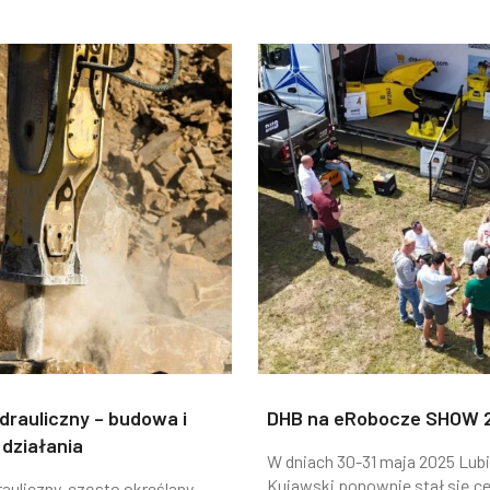
drauliczny – budowa i
DHB na eRobocze SHOW 
działania
W dniach 30-31 maja 2025 Lub
Kujawski ponownie stał się c
rauliczny, często określany