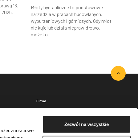
prawą 16.
Młoty hydrauliczne to podstawowe
 2025.
narzędzia w pracach budowlanych,
wyburzeniowych i górniczych. Gdy młot
nie kuje lub działa nieprawidłowo,
może to ...
Firma
Kontakt
O nas
Zezwól na wszystkie
wisowy
Baza wiedzy
społecznościowe
Znajdź dystrybutora
dostępniamy