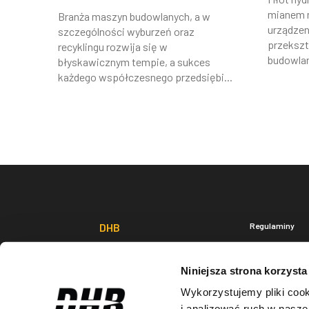
mianem 
Branża maszyn budowlanych, a w
urządzen
szczególności wyburzeń oraz
przekszt
recyklingu rozwija się w
budowlan
błyskawicznym tempie, a sukces
każdego współczesnego przedsiębi...
DHB
Regulaminy
Regulamin
Adres: Wielopole 141
Polityka pry
33-311 Wielogłowy
Niniejsza strona korzysta
Wykorzystujemy pliki cook
Dział sprzedaży:
i analizować ruch w naszej