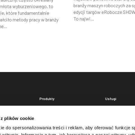
branży maszyn roboczych za s
młota wyburzeniowego, to
edycji targów eRobocze SHOW
ie, które fundamentalnie
To najwi...
ałciło metody pracy w branży
e...
Produkty
Usługi
Młoty hydrauliczne
Wynajem
watności
Nożyce wyburzeniowe
Serwis
 z plików cookie
Chwytaki obrotowe
Formularz ser
ie do spersonalizowania treści i reklam, aby oferować funkcje 
Łyżki do koparek
 witrynie. Informacje o tym, jak korzystasz z naszej witryny, u