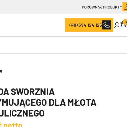
PORÓWNAJ PRODUKTY
(48) 694 124 125
go
DA SWORZNIA
YMUJĄCEGO DLA MŁOTA
ULICZNEGO
ł
netto