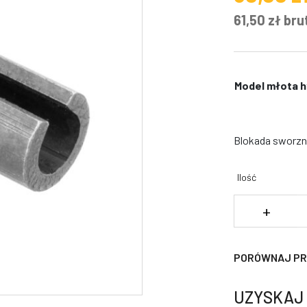
61,50 zł bru
Model młota h
Blokada sworzn
Ilość
il
+
B
s
z
PORÓWNAJ P
dl
m
UZYSKAJ
h