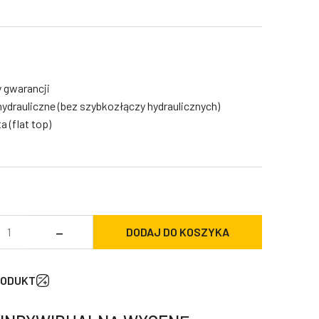
y gwarancji
ydrauliczne (bez szybkozłączy hydraulicznych)
a (flat top)
ość
–
DODAJ DO KOSZYKA
hwytak
yburzeniowy
HB
RODUKT
GR250