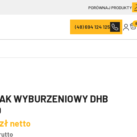
PORÓWNAJ PRODUKTY
(48) 694 124 125
AK WYBURZENIOWY DHB
0
zł
netto
rutto