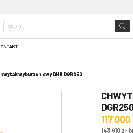
Wyszukiwarka
produktów
KONTAKT
hwytak wyburzeniowy DHB DGR250
CHWYT
DGR25
117 000
143 910
zł
b