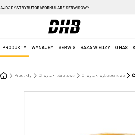
NAJDŹ DYSTRYBUTORA
FORMULARZ SERWISOWY
PRODUKTY
WYNAJEM
SERWIS
BAZA WIEDZY
O NAS
C
Produkty
Chwytaki obrotowe
Chwytaki wyburzeniowe