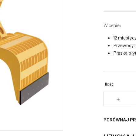
W cenie:
12 miesięc
Przewody h
Płaska płyt
Ilość
il
+
C
w
D
PORÓWNAJ P
D