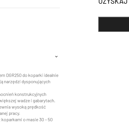
UZYSKAJ
rem DGR250 do koparki idealnie
ją narzędzi dysponujących
ocnień konstrukcyjnych
większej wadze i gabarytach.
ewnia wysoką prędkość
anej pracy.
 koparkami o masie 30 – 50