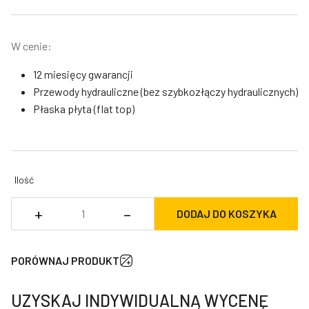
W cenie:
12 miesięcy gwarancji
Przewody hydrauliczne (bez szybkozłączy hydraulicznych)
Płaska płyta (flat top)
Ilość
ilość
+
–
DODAJ DO KOSZYKA
Chwytak
sortujący
DHB
PORÓWNAJ PRODUKT
SGR30
UZYSKAJ INDYWIDUALNĄ WYCENĘ