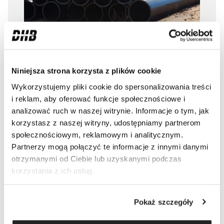
Silne szczęki chwytaka pozwolą Ci bezpiecznie
Niniejsza strona korzysta z plików cookie
manewrować materiałami o różnych kształtach i
gabarytach.
Wykorzystujemy pliki cookie do spersonalizowania treści
i reklam, aby oferować funkcje społecznościowe i
analizować ruch w naszej witrynie. Informacje o tym, jak
korzystasz z naszej witryny, udostępniamy partnerom
SORTOWANIE
społecznościowym, reklamowym i analitycznym.
Partnerzy mogą połączyć te informacje z innymi danymi
otrzymanymi od Ciebie lub uzyskanymi podczas
LANDSCAPING
korzystania z ich usług.
ROBOTY DROGOWE
Pokaż szczegóły